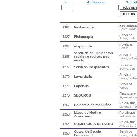
Id
Actividade
Sector
Restauraca
1381
Restaurante
Restaurante
Servicos
1327
Fisioterapia
Serviços de
Hotelaria
1301
alojamento
Hotéis
Venda de equipamentos
Servicos
1285
toshiba e seviços pós
Serviços Co
venda
Servicos
1277
Serviços Hospitalares
Serviços de
Servicos
1276
Lavandaria
Serviços div
Servicos
1271
Papelaria
Varios
Financas e
1270
SEGUROS
Agencias de
Retalhistas
1267
Comércio de mobiliário
Moveis e mob
Marca de Moda e
Retalhistas
1258
Acessorios
Industria text
Retalhistas
1254
COMÉRCIO A RETALHO
Artigos de 
Cowork e Escola
Servicos
1253
Profissional
Serviços Ed