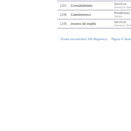
Servicos
1251
Contabilidade
Serviços div
Retalhistas
1246
Cabeleireiros
Varios
Servicos
1245
ensino de inglês
Serviços Ed
Foram encontrados 349 Registo(s). Página #
Ante