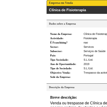
Empresa em Venda
Clínica de Fisioterapia
Dados sobre a Empresa
Nome da Empresa:
Clínica de Fisioter
Actividade:
Fisioterapia
É Franchising?
nao
Sector:
Servicos
Subsector:
Serviços de Saúde
País:
Portugal
Tipo Sociedade:
S.L./Ltd.
Ano de Oportunidade:
2019
Tipo de Sociedade:
S.L./Ltd.
Objectivo Venda:
Trespasso da activ
Sede da Empresa:
Descrição da Empresa
Breve descrição:
Venda ou trespasse de Clínica de