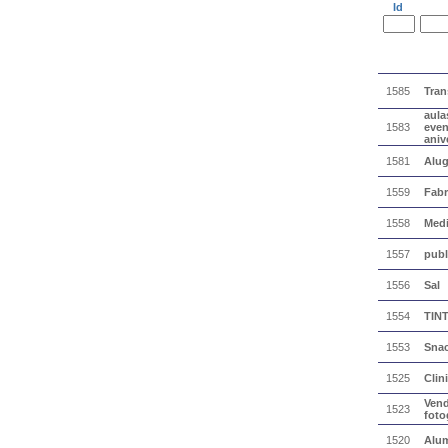
Id
1585
Tran
aula
1583
even
aniv
1581
Alug
1559
Fabr
1558
Medi
1557
publ
1556
Sal
1554
TIN
1553
Snac
1525
Clin
Ven
1523
foto
1520
Alum