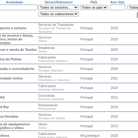
Actividade
Sector/Subsector
País
Ano Opt.
Servicos de Transporte
sporte e turismo
Portugal
2019
Serviços de Transporte
Terrestres
s de musica e dança,
Servicos
tos, festas de
Portugal
2020
Varios
ersario
Retalhistas
uer e venda de Tendas
Portugal
2020
Varios
Fabricantes
ica de Pedras
Portugal
2020
Fabricantes diversos
Servicos
ação e consultadoria
Portugal
2003
Serviços diversos
Servicos
icidade online
Portugal
2001
Informática e Serviços
Fabricantes
Portugal
2020
Industria alimentar
Grossistas
TAS
Portugal
2021
Produtos quimicos
Restauracao
k Bar
Portugal
2016
Restaurante
Servicos
ica Dentária
Portugal
2020
Serviços de Saúde
da de equipamento
Varios
Portugal
2013
gráfico e vídeo.
Varios
Fabricantes
ínios
Moçambique
2020
Fabricantes diversos