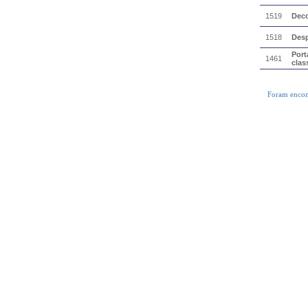
1519
Deco
1518
Des
Port
1461
clas
Foram encon