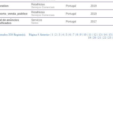
Retalhistas
ration
Portugal
2019
Serviços Comerciais
Retalhistas
porto_venda_publico
Portugal
2019
Serviços Comerciais
al de anúncios
Servicos
Portugal
2017
sificados
Varios
trados 350 Registo(s). Página #
Anterior
|
1
|
2
|
3
|
4
|
5
|
6
|
7
|
8
|
9
|
10
|
11
|
12
|
13
|
14
|
15
19
|
20
|
21
|
22
|
23