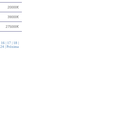
20000€
39000€
275000€
|
16
|
17
|
18
|
|
24
|
Próxima