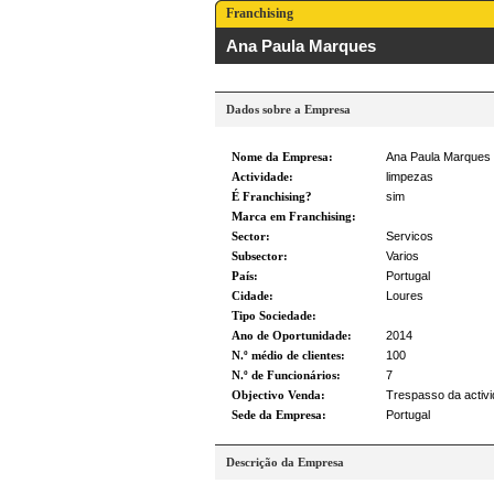
Franchising
Ana Paula Marques
Dados sobre a Empresa
Nome da Empresa:
Ana Paula Marques 
Actividade:
limpezas
É Franchising?
sim
Marca em Franchising:
Sector:
Servicos
Subsector:
Varios
País:
Portugal
Cidade:
Loures
Tipo Sociedade:
Ano de Oportunidade:
2014
N.º médio de clientes:
100
N.º de Funcionários:
7
Objectivo Venda:
Trespasso da activ
Sede da Empresa:
Portugal
Descrição da Empresa