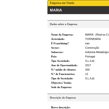
Empresa em Venda
MARIA
Dados sobre a Empresa
Nome da Empresa:
MARIA (Real ou Co
Actividade:
TORNEARIA
É Franchising?
nao
Sector:
Construção
Subsector:
Indústria Metalúrgic
País:
Portugal
Tipo Sociedade:
S.L./Ltd.
Ano de Oportunidade:
2017
N.º médio de clientes:
200
N.º de Funcionários:
12
Tipo de Sociedade:
S.L./Ltd.
Objectivo Venda:
Sede da Empresa:
Descrição da Empresa
Breve descrição: