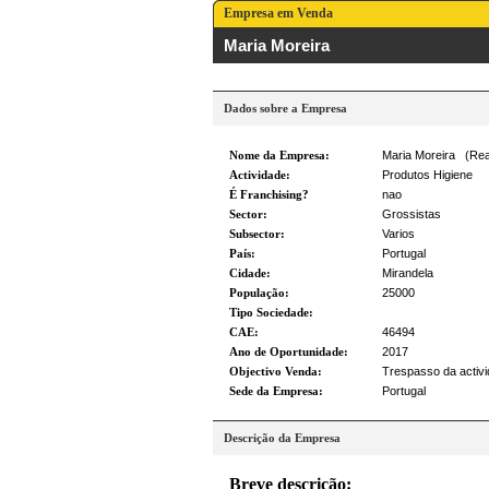
Empresa em Venda
Maria Moreira
Dados sobre a Empresa
Nome da Empresa:
Maria Moreira (Rea
Actividade:
Produtos Higiene
É Franchising?
nao
Sector:
Grossistas
Subsector:
Varios
País:
Portugal
Cidade:
Mirandela
População:
25000
Tipo Sociedade:
CAE:
46494
Ano de Oportunidade:
2017
Objectivo Venda:
Trespasso da activ
Sede da Empresa:
Portugal
Descrição da Empresa
Breve descrição: