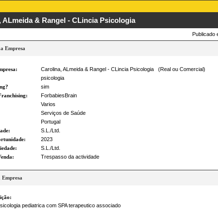
, ALmeida & Rangel - CLincia Psicologia
Publicado
 a Empresa
mpresa:
Carolina, ALmeida & Rangel - CLincia Psicologia (Real ou Comercial)
psicologia
ing?
sim
ranchising:
ForbabiesBrain
Varios
Serviços de Saúde
Portugal
dade:
S.L./Ltd.
rtunidade:
2023
iedade:
S.L./Ltd.
Venda:
Trespasso da actividade
a Empresa
ição:
psicologia pediatrica com SPA terapeutico associado