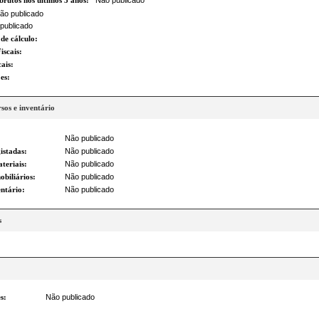
brutos nos últimos 3 anos:
Não publicado
ão publicado
ublicado
de cálculo:
Fiscais:
cais:
ões:
rsos e inventário
Não publicado
istadas:
Não publicado
teriais:
Não publicado
obiliários:
Não publicado
entário:
Não publicado
s
s:
Não publicado