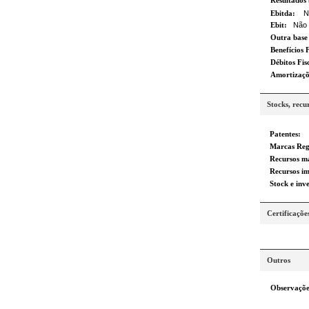
Resultados 
Ebitda:
N
Ebit:
Não p
Outra base 
Benefícios 
Débitos Fis
Amortizaç
Stocks, recu
Patentes:
Marcas Reg
Recursos ma
Recursos im
Stock e inv
Certificaçõe
Outros
Observaçõe