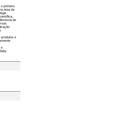
 e primeiro
na área da
óloga
entífica,
iferencia de
ersas
licação
s
e produtos e
ntemente
 e
 Baby