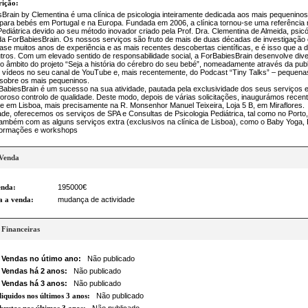
rição:
Brain by Clementina é uma clínica de psicologia inteiramente dedicada aos mais pequeninos
 para bebés em Portugal e na Europa. Fundada em 2006, a clínica tornou-se uma referência 
Pediátrica devido ao seu método inovador criado pela Prof. Dra. Clementina de Almeida, psic
a ForBabiesBrain. Os nossos serviços são fruto de mais de duas décadas de investigação ci
ase muitos anos de experiência e as mais recentes descobertas científicas, e é isso que a d
tros. Com um elevado sentido de responsabilidade social, a ForBabiesBrain desenvolve div
 no âmbito do projeto “Seja a história do cérebro do seu bebé”, nomeadamente através da pub
 vídeos no seu canal de YouTube e, mais recentemente, do Podcast “Tiny Talks” – pequena
sobre os mais pequeninos.
BabiesBrain é um sucesso na sua atividade, pautada pela exclusividade dos seus serviços 
goroso controlo de qualidade. Deste modo, depois de várias solicitações, inaugurámos rece
e em Lisboa, mais precisamente na R. Monsenhor Manuel Teixeira, Loja 5 B, em Miraflores.
de, oferecemos os serviços de SPA e Consultas de Psicologia Pediátrica, tal como no Porto,
ambém com as alguns serviços extra (exclusivos na clínica de Lisboa), como o Baby Yoga,
formações e workshops
 Venda
enda:
195000€
a a venda:
mudança de actividade
 Financeiras
 Vendas no útimo ano:
Não publicado
 Vendas há 2 anos:
Não publicado
 Vendas há 3 anos:
Não publicado
liquidos nos últimos 3 anos:
Não publicado