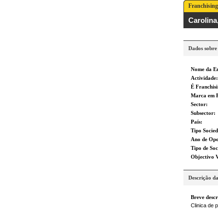
Franchising
Carolina
Dados sobre
Nome da E
Actividade:
É Franchis
Marca em F
Sector:
Subsector:
País:
Tipo Socie
Ano de Opo
Tipo de Soc
Objectivo 
Descrição d
Breve descr
Clinica de 