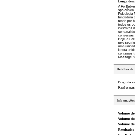
Longa desc
A ForBabies
spa clínico
Psicologia 
fundadora d
tendo por b
todos os ou
iniciativas
semanal de
conversas 
Hoje, a For
pelo seu ri
uma unidad
Nesta unida
contamos t
Massage, 
Detalhes da
Preço da v
Razões par
Informações
Volume de
Volume de
Volume de
Resultados 