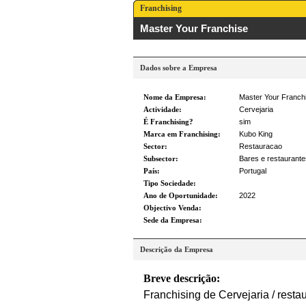
Franchising
Master Your Franchise
Dados sobre a Empresa
Nome da Empresa:
Master Your Franch
Actividade:
Cervejaria
É Franchising?
sim
Marca em Franchising:
Kubo King
Sector:
Restauracao
Subsector:
Bares e restaurante
País:
Portugal
Tipo Sociedade:
Ano de Oportunidade:
2022
Objectivo Venda:
Sede da Empresa:
Descrição da Empresa
Breve descrição:
Franchising de Cervejaria / rest