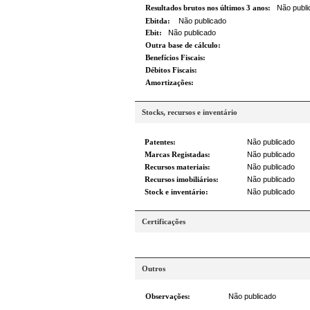
Resultados brutos nos últimos 3 anos:
Não publi
Ebitda:
Não publicado
Ebit:
Não publicado
Outra base de cálculo:
Benefícios Fiscais:
Débitos Fiscais:
Amortizações:
Stocks, recursos e inventário
Patentes:
Não publicado
Marcas Registadas:
Não publicado
Recursos materiais:
Não publicado
Recursos imobiliários:
Não publicado
Stock e inventário:
Não publicado
Certificações
Outros
Observações:
Não publicado