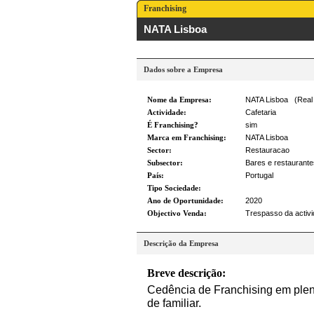
Franchising
NATA Lisboa
Dados sobre a Empresa
Nome da Empresa:
NATA Lisboa (Real 
Actividade:
Cafetaria
É Franchising?
sim
Marca em Franchising:
NATA Lisboa
Sector:
Restauracao
Subsector:
Bares e restaurante
País:
Portugal
Tipo Sociedade:
Ano de Oportunidade:
2020
Objectivo Venda:
Trespasso da activ
Descrição da Empresa
Breve descrição:
Cedência de Franchising em plen
de familiar.